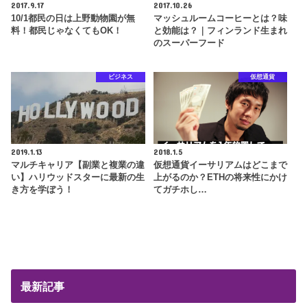
2017.9.17
2017.10.26
10/1都民の日は上野動物園が無
マッシュルームコーヒーとは？味
料！都民じゃなくてもOK！
と効能は？｜フィンランド生まれ
のスーパーフード
ビジネス
仮想通貨
2019.1.13
2018.1.5
マルチキャリア【副業と複業の違
仮想通貨イーサリアムはどこまで
い】ハリウッドスターに最新の生
上がるのか？ETHの将来性にかけ
き方を学ぼう！
てガチホし…
最新記事