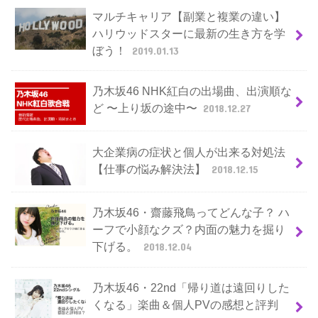
マルチキャリア【副業と複業の違い】
ハリウッドスターに最新の生き方を学
ぼう！
2019.01.13
乃木坂46 NHK紅白の出場曲、出演順な
ど 〜上り坂の途中〜
2018.12.27
大企業病の症状と個人が出来る対処法
【仕事の悩み解決法】
2018.12.15
乃木坂46・齋藤飛鳥ってどんな子？ ハ
ーフで小顔なクズ？内面の魅力を掘り
下げる。
2018.12.04
乃木坂46・22nd「帰り道は遠回りした
くなる」楽曲＆個人PVの感想と評判