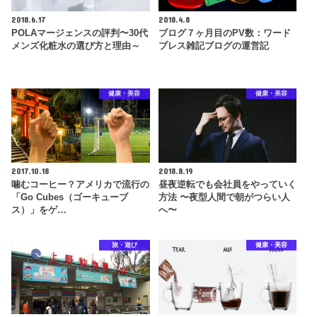
2018.6.17
2018.4.8
POLAマージェンスの評判〜30代
ブログ７ヶ月目のPV数：ワード
メンズ化粧水の選び方と理由～
プレス雑記ブログの運営記
健康・美容
健康・美容
2017.10.18
2018.8.19
噛むコーヒー？アメリカで流行の
昼夜逆転でも会社員をやっていく
「Go Cubes（ゴーキューブ
方法 〜夜型人間で朝がつらい人
ス）」をゲ…
へ〜
旅・遊び
健康・美容