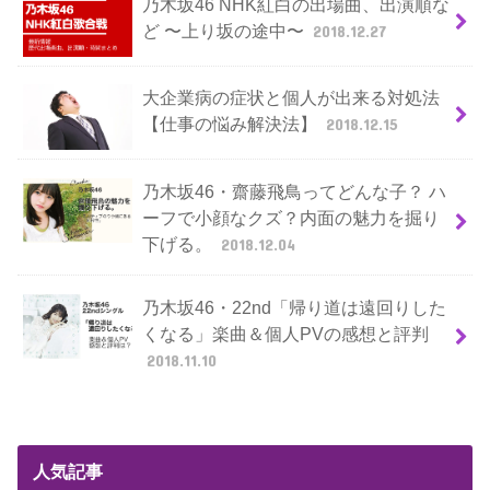
乃木坂46 NHK紅白の出場曲、出演順な
ど 〜上り坂の途中〜
2018.12.27
大企業病の症状と個人が出来る対処法
【仕事の悩み解決法】
2018.12.15
乃木坂46・齋藤飛鳥ってどんな子？ ハ
ーフで小顔なクズ？内面の魅力を掘り
下げる。
2018.12.04
乃木坂46・22nd「帰り道は遠回りした
くなる」楽曲＆個人PVの感想と評判
2018.11.10
人気記事