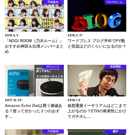
乃木坂46
ブログのこと。
2018.6.5
2018.2.17
「NOGI ROOM（乃木ルーム）」
ワードプレス ブログ半年でPV数
おすすめ神回＆出演メンバーまと
と収益はどのくらいになるのか？
め
ガジェット
仮想通貨
2017.12.30
2018.1.5
Amazon Echo Dotは買う価値あ
仮想通貨イーサリアムはどこまで
る？使って分かった３つのおす
上がるのか？ETHの将来性にかけ
す…
てガチホし…
乃木坂46
書評