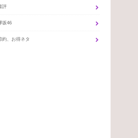
書評
欅坂46
節約、お得ネタ