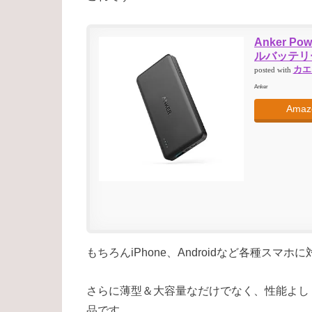
Anker Pow
ルバッテリー)
カエ
posted with
Anker
Amaz
もちろんiPhone、Androidなど各種ス
さらに薄型＆大容量なだけでなく、性能よし
品です。