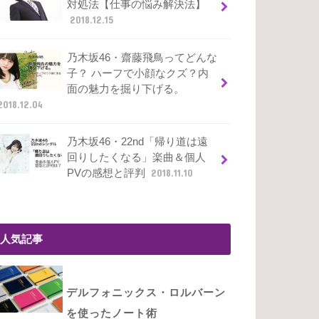
対処法【仕事の悩み解決法】
2018.12.15
乃木坂46・齋藤飛鳥ってどんな
子？ ハーフで小顔なクズ？内
面の魅力を掘り下げる。
2018.12.04
乃木坂46・22nd「帰り道は遠
回りしたくなる」楽曲＆個人
PVの感想と評判
2018.11.10
人気記事
デルフォニックス・ロルバーン
を使ったノート術