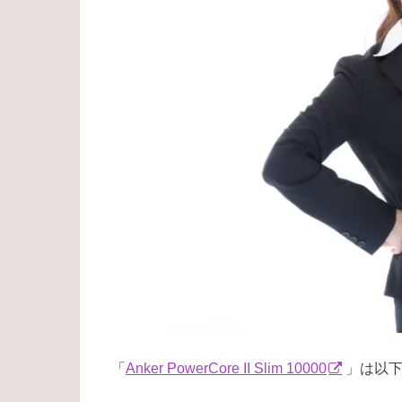
「
Anker PowerCore II Slim 10000
」は以