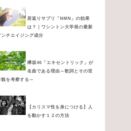
若返りサプリ「NMN」の効果
は？｜ワシントン大学発の最新
アンチエイジング成分
欅坂46「エキセントリック」が
名曲である理由～歌詞とその世
界観を考察する～
【カリスマ性を身につける】人
を動かす１２の方法