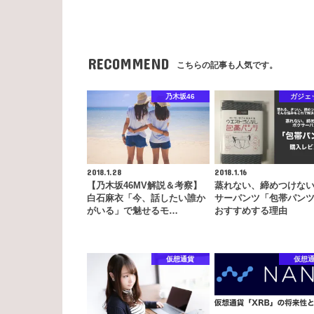
RECOMMEND
こちらの記事も人気です。
乃木坂46
ガジェ
2018.1.28
2018.1.16
【乃木坂46MV解説＆考察】
蒸れない、締めつけな
白石麻衣「今、話したい誰か
サーパンツ「包帯パン
がいる」で魅せるモ…
おすすめする理由
仮想通貨
仮想