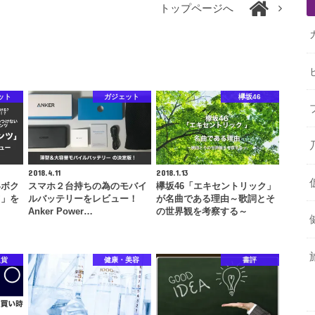
トップページへ
ット
ガジェット
欅坂46
2018.4.11
2018.1.13
いボク
スマホ２台持ちの為のモバイ
欅坂46「エキセントリック」
ツ」を
ルバッテリーをレビュー！
が名曲である理由～歌詞とそ
Anker Power…
の世界観を考察する～
通貨
健康・美容
書評