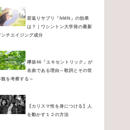
若返りサプリ「NMN」の効果
は？｜ワシントン大学発の最新
アンチエイジング成分
欅坂46「エキセントリック」が
名曲である理由～歌詞とその世
界観を考察する～
【カリスマ性を身につける】人
を動かす１２の方法