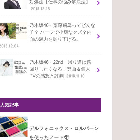
対処法【仕事の悩み解決法】
2018.12.15
乃木坂46・齋藤飛鳥ってどんな
子？ ハーフで小顔なクズ？内
面の魅力を掘り下げる。
2018.12.04
乃木坂46・22nd「帰り道は遠
回りしたくなる」楽曲＆個人
PVの感想と評判
2018.11.10
人気記事
デルフォニックス・ロルバーン
を使ったノート術