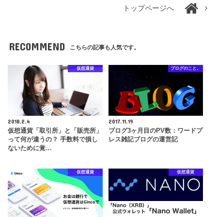
トップページへ
RECOMMEND
こちらの記事も人気です。
仮想通貨
ブログのこと。
2018.2.4
2017.11.19
仮想通貨「取引所」と「販売所」
ブログ3ヶ月目のPV数：ワードプ
って何が違うの？ 手数料で損し
レス雑記ブログの運営記
ないために覚…
仮想通貨
仮想通貨