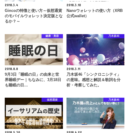
2018.3.4
2018.3.10
Gincoの特徴と使い方～仮想通貨
Nanoウォレットの使い方（XRB
のモバイルウォレット決定版とな
公式wallet）
るか？～
健康・美容
乃木坂46
2018.8.8
2018.3.11
9月3日「睡眠の日」の由来と世
乃木坂46「シンクロニシティ」
界睡眠デー｜ちなみに、3月18日
の意味。感想と解説＆歌詞を分
も睡眠の日…
析・考察してみた。
仮想通貨
乃木坂46
2018.5.30
2018.6.22