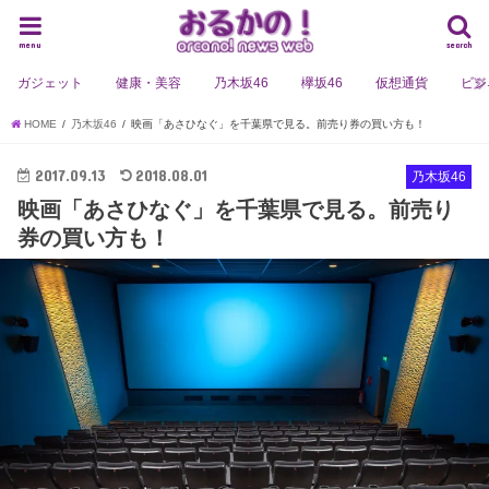
menu
search
ガジェット
健康・美容
乃木坂46
欅坂46
仮想通貨
ビジ
HOME
乃木坂46
映画「あさひなぐ」を千葉県で見る。前売り券の買い方も！
2017.09.13
2018.08.01
乃木坂46
映画「あさひなぐ」を千葉県で見る。前売り
券の買い方も！