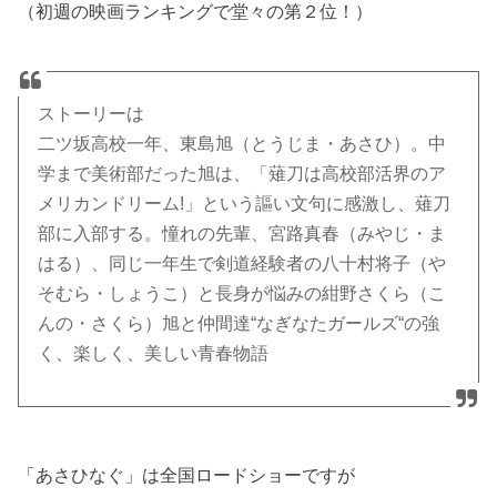
（初週の映画ランキングで堂々の第２位！）
ストーリーは
二ツ坂高校一年、東島旭（とうじま・あさひ）。中
学まで美術部だった旭は、「薙刀は高校部活界のア
メリカンドリーム!」という謳い文句に感激し、薙刀
部に入部する。憧れの先輩、宮路真春（みやじ・ま
はる）、同じ一年生で剣道経験者の八十村将子（や
そむら・しょうこ）と長身が悩みの紺野さくら（こ
んの・さくら）旭と仲間達“なぎなたガールズ“の強
く、楽しく、美しい青春物語
「あさひなぐ」は全国ロードショーですが