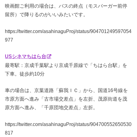
映画館ご利用の場合は、バスの終点（モスバーガー前停
留所）で降りるのがいいみたいです。
https://twitter.com/asahinaguProj/status/904701249597054
977
USシネマちはら台
最寄駅：京成千葉駅より京成千原線で「ちはら台駅」を
下車。徒歩約10分
車の場合は、京葉道路「蘇我ＩＣ」から、国道16号線を
市原方面へ進み「古市場交差点」を左折、茂原街道を茂
原方面へ進み、「千原団地交差点」左折。
https://twitter.com/asahinaguProj/status/904700552650530
817