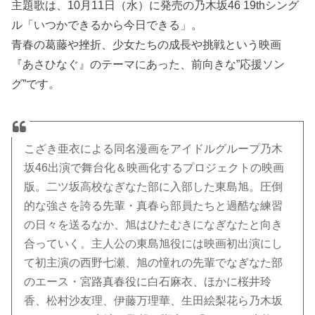
主題歌は、10月11日（水）に発売の乃木坂46 19thシング
ル「いつかできるから今日できる」。
青春の葛藤や挫折、少女たちの成長や挑戦という映画
『あさひなぐ』のテーマにあった、前向きな”応援ソン
グ”です。
こざき亜衣による同名漫画をアイドルグループ乃木
坂46出演で舞台化＆映画化するプロジェクトの映画
版。二ツ坂高校なぎなた部に入部した東島旭。圧倒
的な強さを誇る先輩・真春ら部員たちと過酷な練習
の日々を送るなか、旭はひたむきになぎなたと向き
合っていく。主人公の東島旭役には映画初出演にし
て初主演の西野七瀬、旭の憧れの先輩でなぎなた部
のエース・宮路真春役に白石麻衣、ほかに桜井玲
香、松村沙友理、伊藤万理華、生田絵梨花ら乃木坂