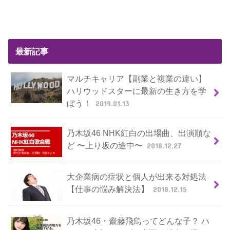
最新記事
マルチキャリア【副業と複業の違い】
ハリウッドスターに最新の生き方を学
ぼう！
2019.01.13
乃木坂46 NHK紅白の出場曲、出演順な
ど 〜上り坂の途中〜
2018.12.27
大企業病の症状と個人が出来る対処法
【仕事の悩み解決法】
2018.12.15
乃木坂46・齋藤飛鳥ってどんな子？ ハ