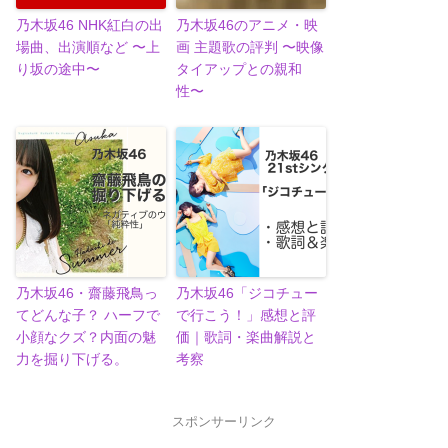
乃木坂46 NHK紅白の出
乃木坂46のアニメ・映
場曲、出演順など 〜上
画 主題歌の評判 〜映像
り坂の途中〜
タイアップとの親和
性〜
乃木坂46・齋藤飛鳥っ
乃木坂46「ジコチュー
てどんな子？ ハーフで
で行こう！」感想と評
小顔なクズ？内面の魅
価｜歌詞・楽曲解説と
力を掘り下げる。
考察
スポンサーリンク