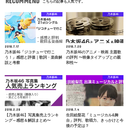
RECOMMEND
こちらの記事も人気です。
乃木坂46
乃木坂46
2018.7.17
2018.7.20
乃木坂46「ジコチューで行こ
乃木坂46のアニメ・映画 主題歌
う！」感想と評価｜歌詞・楽曲解
の評判 〜映像タイアップとの親
説と考察
和性〜
乃木坂46
乃木坂46
2018.2.28
2018.7.4
【乃木坂46】写真集売上ランキ
生田絵梨花「ミュージカル&舞
ング～感想＆解説まとめ〜
台」評判、歌唱力、きっかけと今
後の予定は？