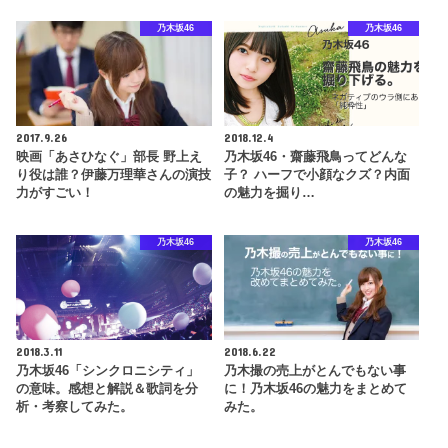
乃木坂46
乃木坂46
2017.9.26
2018.12.4
映画「あさひなぐ」部長 野上え
乃木坂46・齋藤飛鳥ってどんな
り役は誰？伊藤万理華さんの演技
子？ ハーフで小顔なクズ？内面
力がすごい！
の魅力を掘り…
乃木坂46
乃木坂46
2018.3.11
2018.6.22
乃木坂46「シンクロニシティ」
乃木撮の売上がとんでもない事
の意味。感想と解説＆歌詞を分
に！乃木坂46の魅力をまとめて
析・考察してみた。
みた。