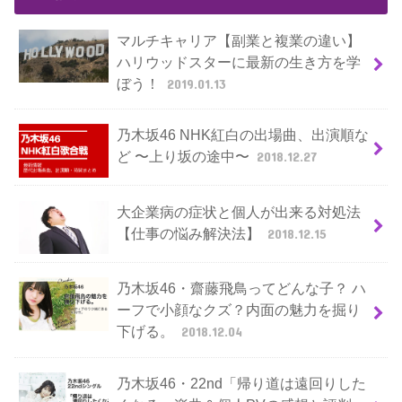
マルチキャリア【副業と複業の違い】
ハリウッドスターに最新の生き方を学
ぼう！
2019.01.13
乃木坂46 NHK紅白の出場曲、出演順な
ど 〜上り坂の途中〜
2018.12.27
大企業病の症状と個人が出来る対処法
【仕事の悩み解決法】
2018.12.15
乃木坂46・齋藤飛鳥ってどんな子？ ハ
ーフで小顔なクズ？内面の魅力を掘り
下げる。
2018.12.04
乃木坂46・22nd「帰り道は遠回りした