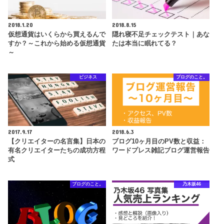
2018.1.20
2018.8.15
仮想通貨はいくらから買えるんで
隠れ寝不足チェックテスト｜あな
すか？～これから始める仮想通貨
たは本当に眠れてる？
～
ビジネス
ブログのこと。
2017.9.17
2018.6.3
【クリエイターの名言集】日本の
ブログ10ヶ月目のPV数と収益：
有名クリエイターたちの成功方程
ワードプレス雑記ブログ運営報告
式
ブログのこと。
乃木坂46