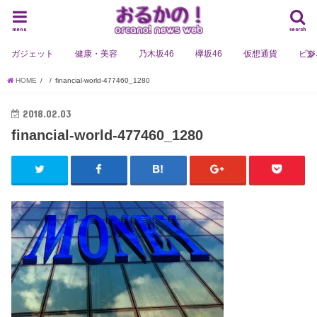
menu
search
ガジェット
健康・美容
乃木坂46
欅坂46
仮想通貨
ビジ
HOME
financial-world-477460_1280
2018.02.03
financial-world-477460_1280