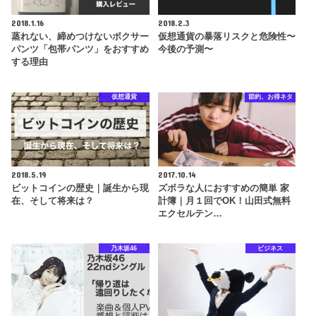
2018.1.16
2018.2.3
蒸れない、締めつけないボクサー
仮想通貨の暴落リスクと危険性〜
パンツ「包帯パンツ」をおすすめ
今後の予測〜
する理由
仮想通貨
節約、お得ネタ
2018.5.19
2017.10.14
ビットコインの歴史｜誕生から現
ズボラな人におすすめの簡単 家
在、そして将来は？
計簿｜月１回でOK！山田式無料
エクセルテン…
乃木坂46
ビジネス