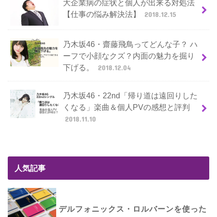
大企業病の症状と個人が出来る対処法
【仕事の悩み解決法】
2018.12.15
乃木坂46・齋藤飛鳥ってどんな子？ ハ
ーフで小顔なクズ？内面の魅力を掘り
下げる。
2018.12.04
乃木坂46・22nd「帰り道は遠回りした
くなる」楽曲＆個人PVの感想と評判
2018.11.10
人気記事
デルフォニックス・ロルバーンを使った