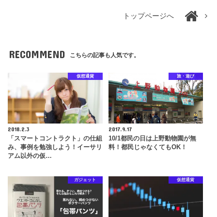
トップページへ
RECOMMEND
こちらの記事も人気です。
仮想通貨
旅・遊び
2018.2.3
2017.9.17
「スマートコントラクト」の仕組
10/1都民の日は上野動物園が無
み、事例を勉強しよう！イーサリ
料！都民じゃなくてもOK！
アム以外の仮…
ガジェット
仮想通貨