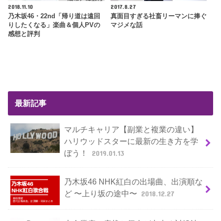
2018.11.10
2017.8.27
乃木坂46・22nd「帰り道は遠回
真面目すぎる社畜リーマンに捧ぐ
りしたくなる」楽曲＆個人PVの
マジメな話
感想と評判
最新記事
マルチキャリア【副業と複業の違い】
ハリウッドスターに最新の生き方を学
ぼう！
2019.01.13
乃木坂46 NHK紅白の出場曲、出演順な
ど 〜上り坂の途中〜
2018.12.27