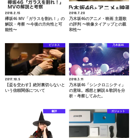
2018.2.15
2018.7.20
欅坂46 MV「ガラスを割れ！」の
乃木坂46のアニメ・映画 主題歌
解説・考察 〜今後の方向性と可
の評判 〜映像タイアップとの親
能性〜
和性〜
ビジネス
乃木坂46
2017.10.5
2018.3.11
【盃を交わす】絶対裏切らないと
乃木坂46「シンクロニシティ」
いう信頼関係について
の意味。感想と解説＆歌詞を分
析・考察してみた。
書評
ガジェット