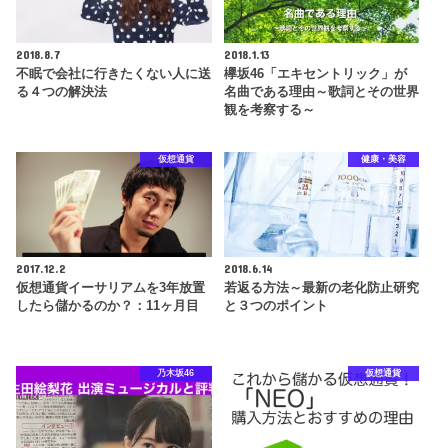
2018.8.7
2018.1.13
不眠で会社に行きたくない人に送
欅坂46「エキセントリック」が
る４つの解決法
名曲である理由～歌詞とその世界
観を考察する～
仮想通貨
健康・美容
2017.12.2
2018.6.14
仮想通貨イーサリアムを3年放置
若返る方法～最新の老化防止研究
したら儲かるのか？：11ヶ月目
と３つのポイント
乃木坂46
仮想通貨