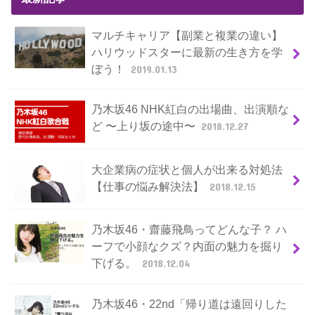
マルチキャリア【副業と複業の違い】
ハリウッドスターに最新の生き方を学
ぼう！
2019.01.13
乃木坂46 NHK紅白の出場曲、出演順な
ど 〜上り坂の途中〜
2018.12.27
大企業病の症状と個人が出来る対処法
【仕事の悩み解決法】
2018.12.15
乃木坂46・齋藤飛鳥ってどんな子？ ハ
ーフで小顔なクズ？内面の魅力を掘り
下げる。
2018.12.04
乃木坂46・22nd「帰り道は遠回りした