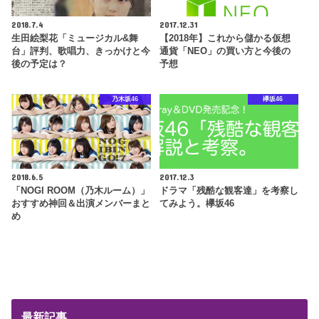
2018.7.4
2017.12.31
生田絵梨花「ミュージカル&舞
【2018年】これから儲かる仮想
台」評判、歌唱力、きっかけと今
通貨「NEO」の買い方と今後の
後の予定は？
予想
乃木坂46
欅坂46
2018.6.5
2017.12.3
「NOGI ROOM（乃木ルーム）」
ドラマ「残酷な観客達」を考察し
おすすめ神回＆出演メンバーまと
てみよう。欅坂46
め
最新記事