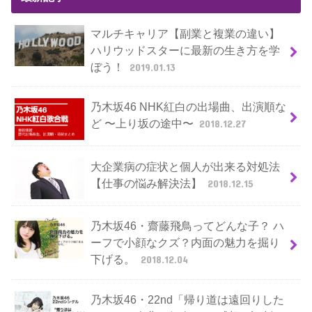
マルチキャリア【副業と複業の違い】
ハリウッドスターに最新の生き方を学
ぼう！
2019.01.13
乃木坂46 NHK紅白の出場曲、出演順な
ど 〜上り坂の途中〜
2018.12.27
大企業病の症状と個人が出来る対処法
【仕事の悩み解決法】
2018.12.15
乃木坂46・齋藤飛鳥ってどんな子？ ハ
ーフで小顔なクズ？内面の魅力を掘り
下げる。
2018.12.04
乃木坂46・22nd「帰り道は遠回りした