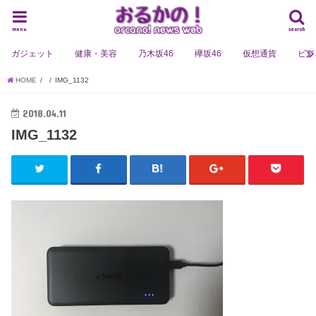
menu
search
ガジェット
健康・美容
乃木坂46
欅坂46
仮想通貨
ビジ
HOME
IMG_1132
2018.04.11
IMG_1132