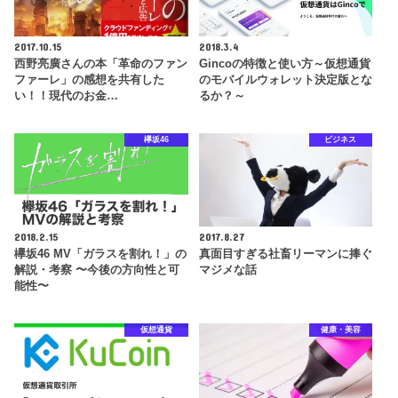
2017.10.15
2018.3.4
西野亮廣さんの本「革命のファン
Gincoの特徴と使い方～仮想通貨
ファーレ」の感想を共有した
のモバイルウォレット決定版とな
い！！現代のお金…
るか？～
欅坂46
ビジネス
2018.2.15
2017.8.27
欅坂46 MV「ガラスを割れ！」の
真面目すぎる社畜リーマンに捧ぐ
解説・考察 〜今後の方向性と可
マジメな話
能性〜
仮想通貨
健康・美容