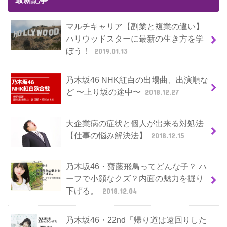
マルチキャリア【副業と複業の違い】
ハリウッドスターに最新の生き方を学
ぼう！
2019.01.13
乃木坂46 NHK紅白の出場曲、出演順な
ど 〜上り坂の途中〜
2018.12.27
大企業病の症状と個人が出来る対処法
【仕事の悩み解決法】
2018.12.15
乃木坂46・齋藤飛鳥ってどんな子？ ハ
ーフで小顔なクズ？内面の魅力を掘り
下げる。
2018.12.04
乃木坂46・22nd「帰り道は遠回りした