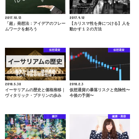
2017.10.13
2017.9.12
「超」発想法：アイデアのフレー
【カリスマ性を身につける】人を
ムワークを創ろう
動かす１２の方法
仮想通貨
仮想通貨
2018.5.30
2018.2.3
イーサリアムの歴史と価格推移｜
仮想通貨の暴落リスクと危険性〜
ヴィタリック・ブテリンの歩み
今後の予測〜
書評
健康・美容