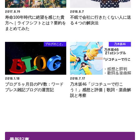
2017.8.19
2018.8.7
寿命100年時代に絶望を感じた貴
不眠で会社に行きたくない人に送
方へ｜ライフシフトとは？要約を
る４つの解決法
まとめてみた
ブログのこと。
乃木坂46
2018.1.18
2018.7.17
ブログ５ヶ月目のPV数：ワード
乃木坂46「ジコチューで行こ
プレス雑記ブログの運営記
う！」感想と評価｜歌詞・楽曲解
説と考察
最新記事