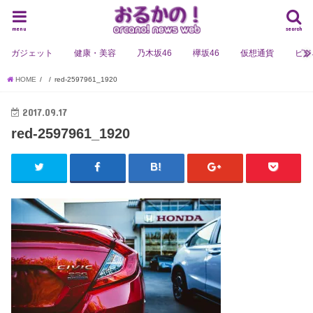
menu
search
ガジェット
健康・美容
乃木坂46
欅坂46
仮想通貨
ビジ
HOME
red-2597961_1920
2017.09.17
red-2597961_1920