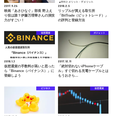
2017.9.26
2018.2.5
映画「あさひなぐ」部長 野上え
リップルが買える取引所
り役は誰？伊藤万理華さんの演技
「BitTrade（ビットトレード）」
力がすごい！
の評判と登録方法
仮想通貨
ガジェット
2018.1.3
2017.12.11
仮想通貨の手数料が高いと思った
「絶対切れないiPhoneケーブ
ら「Binance（バイナンス）」に
ル」すぐ切れる充電ケーブルとは
登録しよう
もうおさら…
ビジネス
仮想通貨