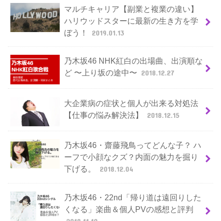
マルチキャリア【副業と複業の違い】
ハリウッドスターに最新の生き方を学
ぼう！
2019.01.13
乃木坂46 NHK紅白の出場曲、出演順な
ど 〜上り坂の途中〜
2018.12.27
大企業病の症状と個人が出来る対処法
【仕事の悩み解決法】
2018.12.15
乃木坂46・齋藤飛鳥ってどんな子？ ハ
ーフで小顔なクズ？内面の魅力を掘り
下げる。
2018.12.04
乃木坂46・22nd「帰り道は遠回りした
くなる」楽曲＆個人PVの感想と評判