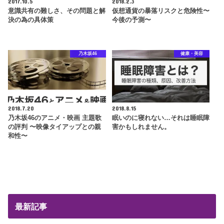
2017.10.5
2018.2.3
意識共有の難しさ、その問題と解
仮想通貨の暴落リスクと危険性〜
決の為の具体策
今後の予測〜
乃木坂46
健康・美容
2018.7.20
2018.8.15
乃木坂46のアニメ・映画 主題歌
眠いのに寝れない…それは睡眠障
の評判 〜映像タイアップとの親
害かもしれません。
和性〜
最新記事