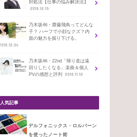
対処法【仕事の悩み解決法】
2018.12.15
乃木坂46・齋藤飛鳥ってどんな
子？ ハーフで小顔なクズ？内
面の魅力を掘り下げる。
2018.12.04
乃木坂46・22nd「帰り道は遠
回りしたくなる」楽曲＆個人
PVの感想と評判
2018.11.10
人気記事
デルフォニックス・ロルバーン
を使ったノート術