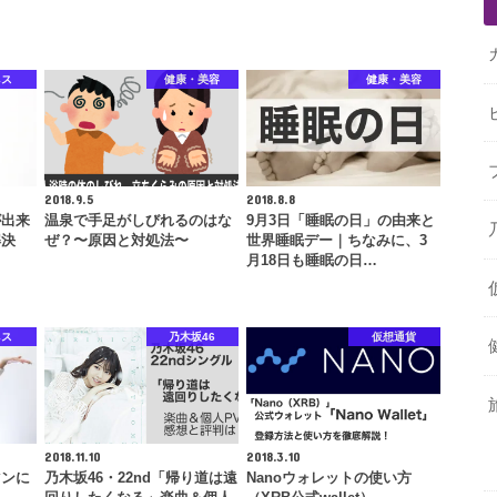
ネス
健康・美容
健康・美容
2018.9.5
2018.8.8
が出来
温泉で手足がしびれるのはな
9月3日「睡眠の日」の由来と
解決
ぜ？〜原因と対処法〜
世界睡眠デー｜ちなみに、3
月18日も睡眠の日…
ネス
乃木坂46
仮想通貨
2018.11.10
2018.3.10
マンに
乃木坂46・22nd「帰り道は遠
Nanoウォレットの使い方