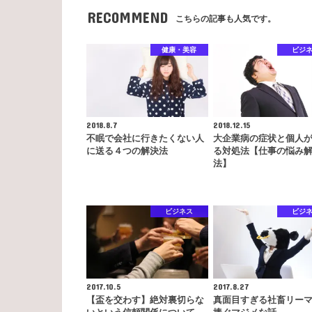
RECOMMEND
こちらの記事も人気です。
健康・美容
ビジ
2018.8.7
2018.12.15
不眠で会社に行きたくない人
大企業病の症状と個人
に送る４つの解決法
る対処法【仕事の悩み
法】
ビジネス
ビジ
2017.10.5
2017.8.27
【盃を交わす】絶対裏切らな
真面目すぎる社畜リー