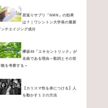
若返りサプリ「NMN」の効果
は？｜ワシントン大学発の最新
アンチエイジング成分
欅坂46「エキセントリック」が
名曲である理由～歌詞とその世
界観を考察する～
【カリスマ性を身につける】人
を動かす１２の方法