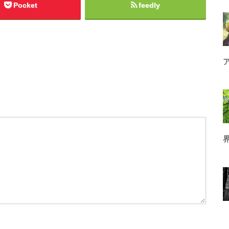
Pocket
feedly