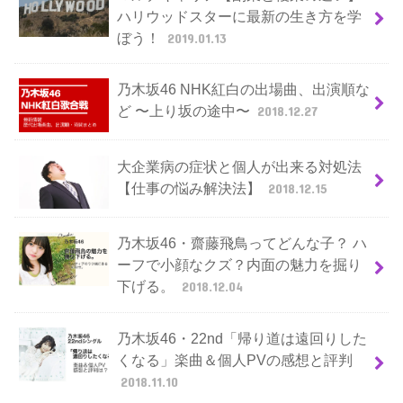
ハリウッドスターに最新の生き方を学
ぼう！
2019.01.13
乃木坂46 NHK紅白の出場曲、出演順な
ど 〜上り坂の途中〜
2018.12.27
大企業病の症状と個人が出来る対処法
【仕事の悩み解決法】
2018.12.15
乃木坂46・齋藤飛鳥ってどんな子？ ハ
ーフで小顔なクズ？内面の魅力を掘り
下げる。
2018.12.04
乃木坂46・22nd「帰り道は遠回りした
くなる」楽曲＆個人PVの感想と評判
2018.11.10