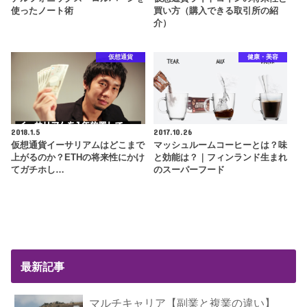
使ったノート術
買い方（購入できる取引所の紹
介）
仮想通貨
健康・美容
2018.1.5
2017.10.26
仮想通貨イーサリアムはどこまで
マッシュルームコーヒーとは？味
上がるのか？ETHの将来性にかけ
と効能は？｜フィンランド生まれ
てガチホし…
のスーパーフード
最新記事
マルチキャリア【副業と複業の違い】