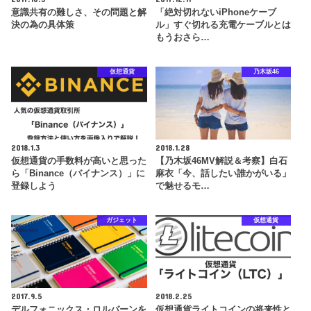
意識共有の難しさ、その問題と解
「絶対切れないiPhoneケーブ
決の為の具体策
ル」すぐ切れる充電ケーブルとは
もうおさら…
仮想通貨
乃木坂46
2018.1.3
2018.1.28
仮想通貨の手数料が高いと思った
【乃木坂46MV解説＆考察】白石
ら「Binance（バイナンス）」に
麻衣「今、話したい誰かがいる」
登録しよう
で魅せるモ…
ガジェット
仮想通貨
2017.9.5
2018.2.25
デルフォニックス・ロルバーンを
仮想通貨ライトコインの将来性と