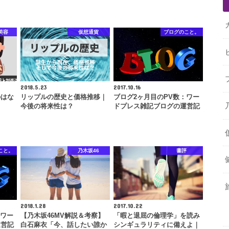
美容
仮想通貨
ブログのこと。
2018.5.23
2017.10.16
のはな
リップルの歴史と価格推移｜
ブログ2ヶ月目のPV数：ワー
今後の将来性は？
ドプレス雑記ブログの運営記
こと。
乃木坂46
書評
2018.1.28
2017.10.22
：ワー
【乃木坂46MV解説＆考察】
「暇と退屈の倫理学」を読み
運営記
白石麻衣「今、話したい誰か
シンギュラリティに備えよ｜