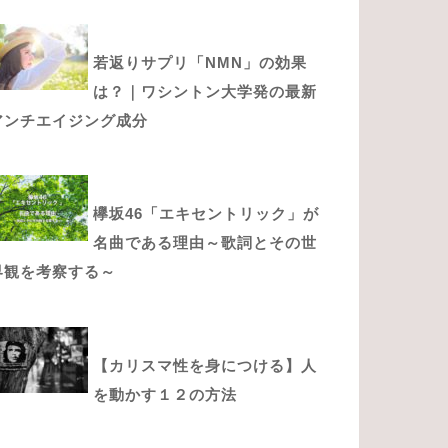
若返りサプリ「NMN」の効果
は？｜ワシントン大学発の最新
アンチエイジング成分
欅坂46「エキセントリック」が
名曲である理由～歌詞とその世
界観を考察する～
【カリスマ性を身につける】人
を動かす１２の方法