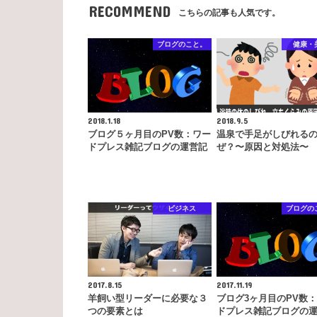
RECOMMEND
こちらの記事も人気です。
ブログのこと。
健康・
2018.1.18
2018.9.5
ブログ５ヶ月目のPV数：ワー
温泉で手足がしびれる
ドプレス雑記ブログの運営記
ぜ？〜原因と対処法〜
ビジネス
ブログの
2017.8.15
2017.11.19
羊飼い型リーダーに必要な３
ブログ3ヶ月目のPV数
つの要素とは
ドプレス雑記ブログの