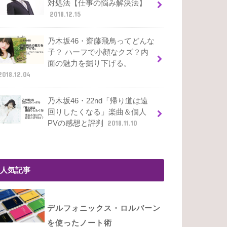
対処法【仕事の悩み解決法】
2018.12.15
乃木坂46・齋藤飛鳥ってどんな
子？ ハーフで小顔なクズ？内
面の魅力を掘り下げる。
2018.12.04
乃木坂46・22nd「帰り道は遠
回りしたくなる」楽曲＆個人
PVの感想と評判
2018.11.10
人気記事
デルフォニックス・ロルバーン
を使ったノート術