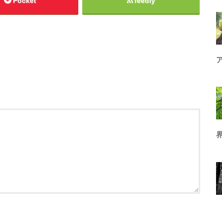
Pocket
feedly