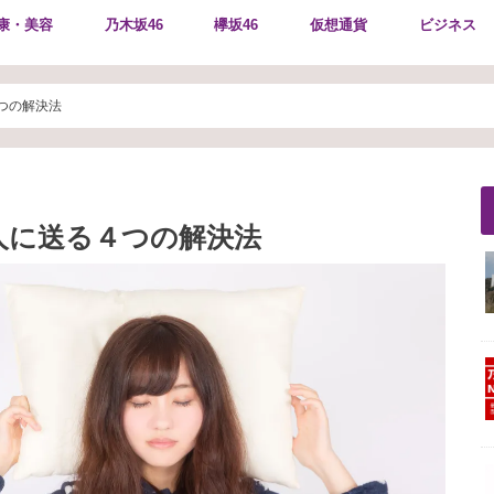
康・美容
乃木坂46
欅坂46
仮想通貨
ビジネス
つの解決法
人に送る４つの解決法