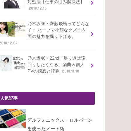
対処法【仕事の悩み解決法】
2018.12.15
乃木坂46・齋藤飛鳥ってどんな
子？ ハーフで小顔なクズ？内
面の魅力を掘り下げる。
2018.12.04
乃木坂46・22nd「帰り道は遠
回りしたくなる」楽曲＆個人
PVの感想と評判
2018.11.10
人気記事
デルフォニックス・ロルバーン
を使ったノート術