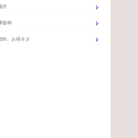
書評
欅坂46
節約、お得ネタ