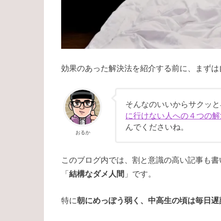
効果のあった解決法を紹介する前に、まずは
そんなのいいからサクッと
に行けない人への４つの解
んでくださいね。
おるか
このブログ内では、割と意識の高い記事も書
「
結構なダメ人間
」です。
特に
朝にめっぽう弱く、中高生の頃は毎日遅