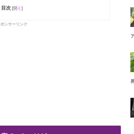
目次
[
開く
]
スポンサーリンク