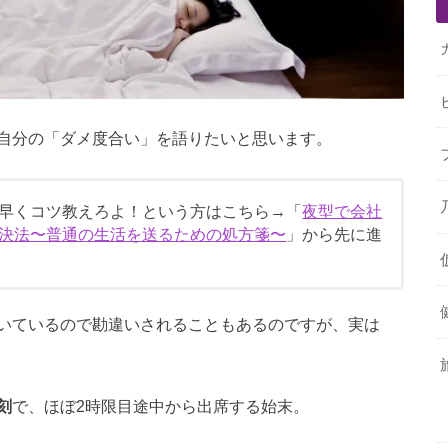
自分の「ダメ度合い」を語りたいと思います。
早くコツ教えろよ！という方はこちら→「
夜型で会社
決法〜普通の生活を送るための処方箋〜
」から先に進
いているので勘違いされることもあるのですが、実は
刻
で、ほぼ2時限目途中から出席する始末。