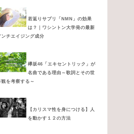
若返りサプリ「NMN」の効果
は？｜ワシントン大学発の最新
アンチエイジング成分
欅坂46「エキセントリック」が
名曲である理由～歌詞とその世
界観を考察する～
【カリスマ性を身につける】人
を動かす１２の方法