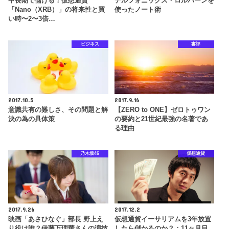
中長期で儲ける！仮想通貨
デルフォニックス・ロルバーンを
「Nano（XRB）」の将来性と買
使ったノート術
い時〜2〜3倍…
ビジネス
書評
2017.10.5
2017.9.16
意識共有の難しさ、その問題と解
【ZERO to ONE】ゼロトゥワン
決の為の具体策
の要約と21世紀最強の名著であ
る理由
乃木坂46
仮想通貨
2017.9.26
2017.12.2
映画「あさひなぐ」部長 野上え
仮想通貨イーサリアムを3年放置
り役は誰？伊藤万理華さんの演技
したら儲かるのか？：11ヶ月目