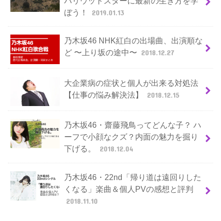
ハリウッドスターに最新の生き方を学
ぼう！
2019.01.13
乃木坂46 NHK紅白の出場曲、出演順な
ど 〜上り坂の途中〜
2018.12.27
大企業病の症状と個人が出来る対処法
【仕事の悩み解決法】
2018.12.15
乃木坂46・齋藤飛鳥ってどんな子？ ハ
ーフで小顔なクズ？内面の魅力を掘り
下げる。
2018.12.04
乃木坂46・22nd「帰り道は遠回りした
くなる」楽曲＆個人PVの感想と評判
2018.11.10