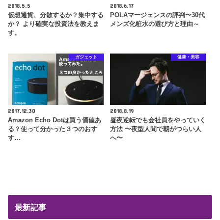
2018.5.5
2018.6.17
仮想通貨、分散するか？集中する
POLAマージェンスの評判〜30代
か？ より確実な投資法を教えま
メンズ化粧水の選び方と理由～
す。
ガジェット
健康・美容
2017.12.30
2018.8.19
Amazon Echo Dotは買う価値あ
昼夜逆転でも会社員をやっていく
る？使って分かった３つのおす
方法 〜夜型人間で朝がつらい人
す…
へ〜
最新記事