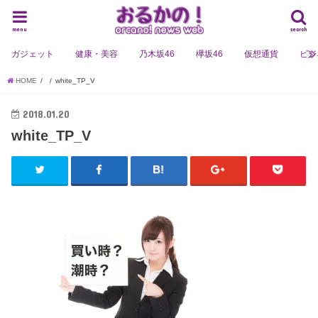
menu
search
ガジェット
健康・美容
乃木坂46
欅坂46
仮想通貨
ビジ
HOME
white_TP_V
2018.01.20
white_TP_V