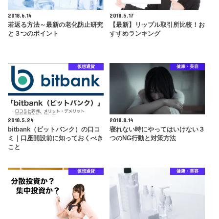
2018.6.14
2018.5.17
若返る方法～最新の老化防止研究
【最新】リップル取引所比較！お
と３つのポイント
すすめランキング
仮想通貨
健康・美容
2018.5.24
2018.8.14
bitbank（ビットバンク）の口コ
寝れない時にやってはいけない３
ミ｜口座開設前に知っておくべき
つのNG行動と対策方法
こと
仮想通貨
健康・美容