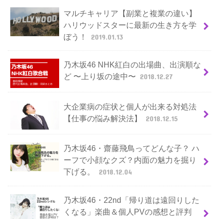
マルチキャリア【副業と複業の違い】
ハリウッドスターに最新の生き方を学
ぼう！
2019.01.13
乃木坂46 NHK紅白の出場曲、出演順な
ど 〜上り坂の途中〜
2018.12.27
大企業病の症状と個人が出来る対処法
【仕事の悩み解決法】
2018.12.15
乃木坂46・齋藤飛鳥ってどんな子？ ハ
ーフで小顔なクズ？内面の魅力を掘り
下げる。
2018.12.04
乃木坂46・22nd「帰り道は遠回りした
くなる」楽曲＆個人PVの感想と評判