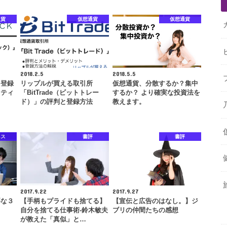
通貨
仮想通貨
仮想通貨
2018.2.5
2018.5.5
と登録
リップルが買える取引所
仮想通貨、分散するか？集中
リティ
「BitTrade（ビットトレー
するか？ より確実な投資法を
ド）」の評判と登録方法
教えます。
ネス
書評
書評
2017.9.22
2017.9.27
要な３
【手柄もプライドも捨てる】
【宣伝と広告のはなし。】ジ
自分を捨てる仕事術-鈴木敏夫
ブリの仲間たちの感想
が教えた「真似」と…