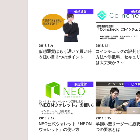
仮想通貨
仮想
2018.5.4
2018.1.11
仮想通貨はもう遅い？買い時
コインチェックの評判
＆狙い目３つのポイント
方法〜手数料、セキュ
は大丈夫か？～
仮想通貨
ビジ
2018.2.13
2017.8.15
NEO公式ウォレット「NEON
羊飼い型リーダーに必
ウォレット」の使い方
つの要素とは