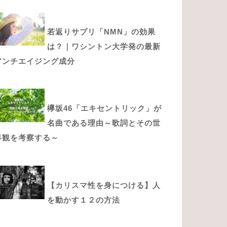
若返りサプリ「NMN」の効果
は？｜ワシントン大学発の最新
アンチエイジング成分
欅坂46「エキセントリック」が
名曲である理由～歌詞とその世
界観を考察する～
【カリスマ性を身につける】人
を動かす１２の方法