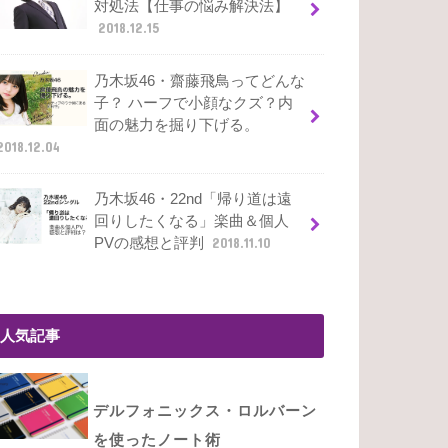
対処法【仕事の悩み解決法】
2018.12.15
乃木坂46・齋藤飛鳥ってどんな
子？ ハーフで小顔なクズ？内
面の魅力を掘り下げる。
2018.12.04
乃木坂46・22nd「帰り道は遠
回りしたくなる」楽曲＆個人
PVの感想と評判
2018.11.10
人気記事
デルフォニックス・ロルバーン
を使ったノート術