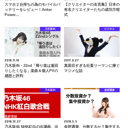
スマホ２台持ちの為のモバイルバ
【クリエイターの名言集】日本の
ッテリーをレビュー！Anker
有名クリエイターたちの成功方程
Power…
式
乃木坂46
ビジネス
2018.11.10
2017.8.27
乃木坂46・22nd「帰り道は遠回
真面目すぎる社畜リーマンに捧ぐ
りしたくなる」楽曲＆個人PVの
マジメな話
感想と評判
乃木坂46
仮想通貨
2018.12.27
2018.5.5
乃木坂46 NHK紅白の出場曲、出
仮想通貨、分散するか？集中する