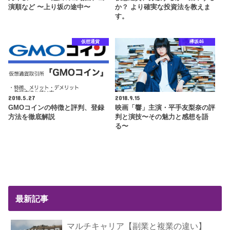
演順など 〜上り坂の途中〜
か？ より確実な投資法を教えま
す。
仮想通貨
欅坂46
2018.5.27
2018.9.15
GMOコインの特徴と評判、登録
映画「響」主演・平手友梨奈の評
方法を徹底解説
判と演技〜その魅力と感想を語
る〜
最新記事
マルチキャリア【副業と複業の違い】