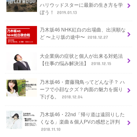
ハリウッドスターに最新の生き方を学
ぼう！
2019.01.13
乃木坂46 NHK紅白の出場曲、出演順な
ど 〜上り坂の途中〜
2018.12.27
大企業病の症状と個人が出来る対処法
【仕事の悩み解決法】
2018.12.15
乃木坂46・齋藤飛鳥ってどんな子？ ハ
ーフで小顔なクズ？内面の魅力を掘り
下げる。
2018.12.04
乃木坂46・22nd「帰り道は遠回りした
くなる」楽曲＆個人PVの感想と評判
2018.11.10