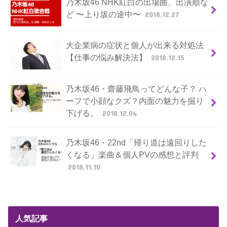
乃木坂46 NHK紅白の出場曲、出演順な
ど 〜上り坂の途中〜
2018.12.27
大企業病の症状と個人が出来る対処法
【仕事の悩み解決法】
2018.12.15
乃木坂46・齋藤飛鳥ってどんな子？ ハ
ーフで小顔なクズ？内面の魅力を掘り
下げる。
2018.12.04
乃木坂46・22nd「帰り道は遠回りした
くなる」楽曲＆個人PVの感想と評判
2018.11.10
人気記事