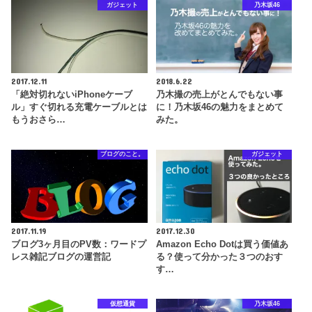
ガジェット
乃木坂46
2017.12.11
2018.6.22
「絶対切れないiPhoneケーブ
乃木撮の売上がとんでもない事
ル」すぐ切れる充電ケーブルとは
に！乃木坂46の魅力をまとめて
もうおさら…
みた。
ブログのこと。
ガジェット
2017.11.19
2017.12.30
ブログ3ヶ月目のPV数：ワードプ
Amazon Echo Dotは買う価値あ
レス雑記ブログの運営記
る？使って分かった３つのおす
す…
仮想通貨
乃木坂46