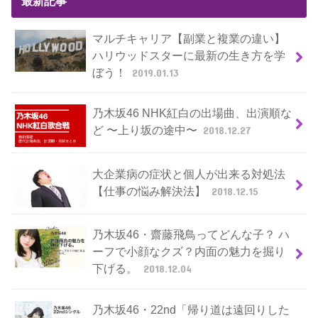
最新記事
マルチキャリア【副業と複業の違い】
ハリウッドスターに最新の生き方を学
ぼう！
2019.01.13
乃木坂46 NHK紅白の出場曲、出演順な
ど 〜上り坂の途中〜
2018.12.27
大企業病の症状と個人が出来る対処法
【仕事の悩み解決法】
2018.12.15
乃木坂46・齋藤飛鳥ってどんな子？ ハ
ーフで小顔なクズ？内面の魅力を掘り
下げる。
2018.12.04
乃木坂46・22nd「帰り道は遠回りした