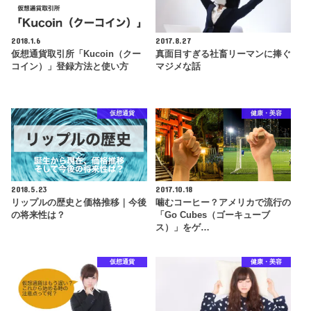
2018.1.6
2017.8.27
仮想通貨取引所「Kucoin（クー
真面目すぎる社畜リーマンに捧ぐ
コイン）」登録方法と使い方
マジメな話
仮想通貨
健康・美容
2018.5.23
2017.10.18
リップルの歴史と価格推移｜今後
噛むコーヒー？アメリカで流行の
の将来性は？
「Go Cubes（ゴーキューブ
ス）」をゲ…
仮想通貨
健康・美容